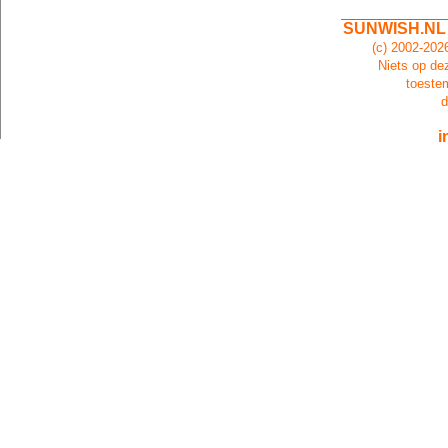
SUNWISH.NL
(c) 2002-20
Niets op dez
toeste
d
i