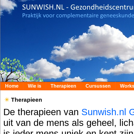
Home
Wie is
Therapieen
Cursussen
Work
Therapieen
De therapieen van
Sunwish.nl 
uit van de mens als geheel, li
is ieder mens uniek en kent zijn