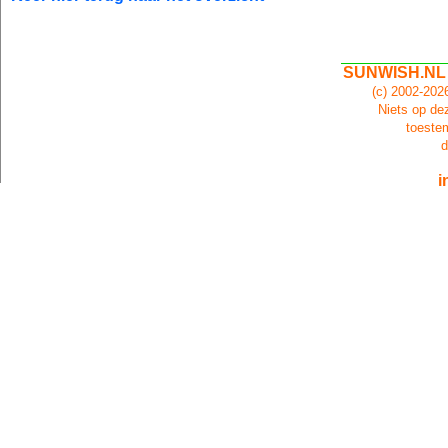
SUNWISH.NL
(c) 2002-20
Niets op dez
toeste
d
i